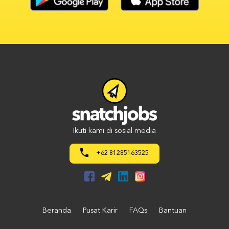
Ikuti kami di sosial media
+62 81285163525
Beranda
Pusat Karir
FAQs
Bantuan