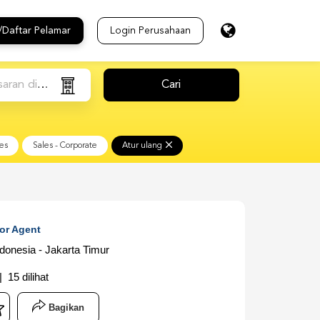
/Daftar Pelamar
Login Perusahaan
an digital, Pemasaran/Business Development, Penjualan - La
Cari
les
Sales - Corporate
Atur ulang
or Agent
ndonesia - Jakarta Timur
 15 dilihat
Bagikan