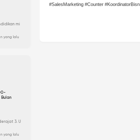
#SalesMarketing #Counter #KoordinatorBisn
ndidikan mi
an yang lalu
00-
 Bulan
derajat 3. U
un yang lalu