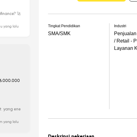
ifinance? 🚀
Tingkat Pendidikan
Industri
u yang lalu
SMA/SMK
Penjualan
/ Retail - 
Layanan 
6.000.000
ct yang ene
m yang lalu
Deskripsi pekerjaan