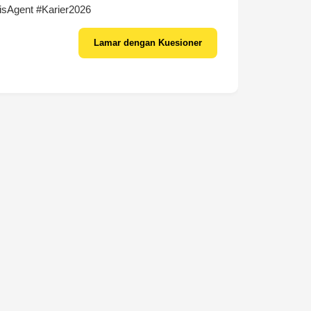
isAgent #Karier2026
Lamar dengan Kuesioner