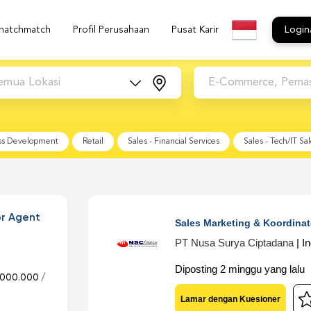
natchmatch
Profil Perusahaan
Pusat Karir
Login
emua Lokasi
E-Commerce, Pemasar
ss Development
Retail
Sales - Financial Services
Sales - Tech/IT Sa
or Agent
Sales Marketing & Koordinat
PT Nusa Surya Ciptadana
| I
Diposting 2 minggu yang lalu |
.000.000 /
Lamar dengan Kuesioner