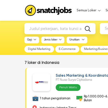
Semua Loker
S
S
Gaji
Jenis loker
Urutkan
Digital Marketing
E-Commerce
Marketing/Busine
7
loker di Indonesia
Sales Marketing & Koordinat
PT Nusa Surya Ciptadana
Penuh Waktu
Rp 1.000.000-6
1 tahun pengalaman
Bulan