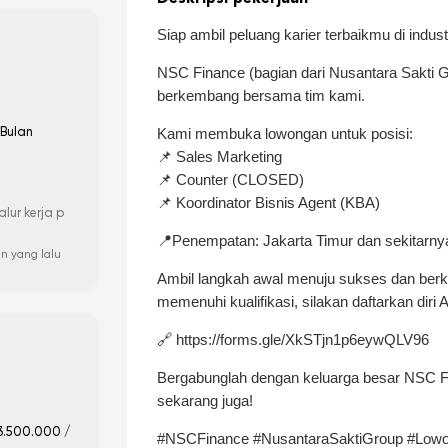
Siap ambil peluang karier terbaikmu di indust
NSC Finance (bagian dari Nusantara Sakti
berkembang bersama tim kami.
Kami membuka lowongan untuk posisi:
Bulan
📌 Sales Marketing
📌 Counter (CLOSED)
📌 Koordinator Bisnis Agent (KBA)
ur kerja p
📍Penempatan: Jakarta Timur dan sekitarny
n yang lalu
Ambil langkah awal menuju sukses dan berk
memenuhi kualifikasi, silakan daftarkan diri 
🔗 https://forms.gle/XkSTjn1p6eywQLV96
Bergabunglah dengan keluarga besar NSC F
sekarang juga!
3.500.000 /
#NSCFinance #NusantaraSaktiGroup #Lowon