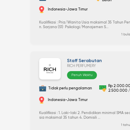
Bulan
Indonesia-Jawa Timur
Kualifikasi : Pria/Wanita Usia maksimal 35 Tahun Pe
n. Sarjana (S1) Psikologi/Manajemen S...
1 bul
Staff Serabutan
RICH PERFUMERY
Penuh Waktu
Rp 2.000.0
Tidak perlu pengalaman
2.500.000 /
Indonesia-Jawa Timur
Kualifikasi : 1. Laki-laki 2. Pendidikan minimal SMA se
sia maksimal 35 tahun 4. Domisili ...
1 tah