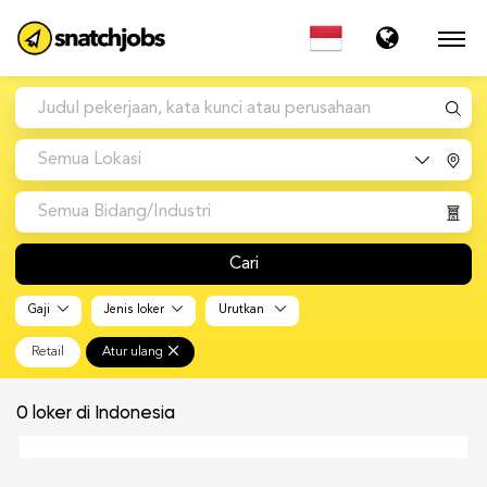
Semua Lokasi
Semua Bidang/Industri
Cari
Gaji
Jenis loker
Urutkan
Retail
Atur ulang
0
loker di Indonesia