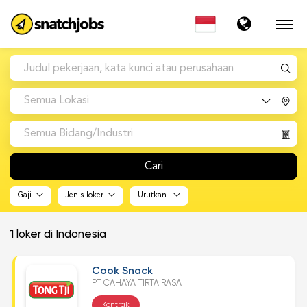
Semua Lokasi
Semua Bidang/Industri
Cari
Gaji
Jenis loker
Urutkan
1
loker di Indonesia
Cook Snack
PT CAHAYA TIRTA RASA
Kontrak