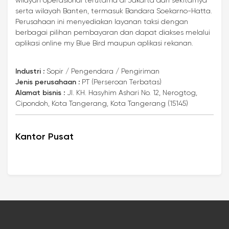
wilayah operasional terutama di Jakarta dan sekitarnya
serta wilayah Banten, termasuk Bandara Soekarno-Hatta.
Perusahaan ini menyediakan layanan taksi dengan
berbagai pilihan pembayaran dan dapat diakses melalui
aplikasi online my Blue Bird maupun aplikasi rekanan.
Industri :
Sopir / Pengendara / Pengiriman
Jenis perusahaan :
PT (Perseroan Terbatas)
Alamat bisnis :
Jl. KH. Hasyhim Ashari No. 12, Nerogtog,
Cipondoh, Kota Tangerang, Kota Tangerang (15145)
Kantor Pusat