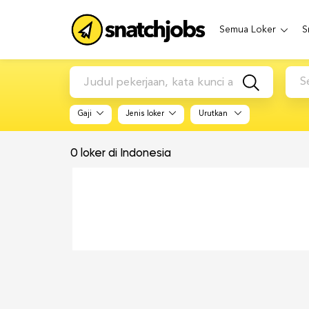
Semua Loker
S
S
Gaji
Jenis loker
Urutkan
0
loker di Indonesia