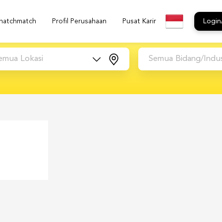
natchmatch
Profil Perusahaan
Pusat Karir
Login
emua Lokasi
Semua Bidang/Indus