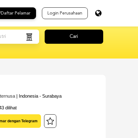
/Daftar Pelamar
Login Perusahaan
tri
Cari
ternusa
| Indonesia - Surabaya
3 dilihat
mar dengan Telegram