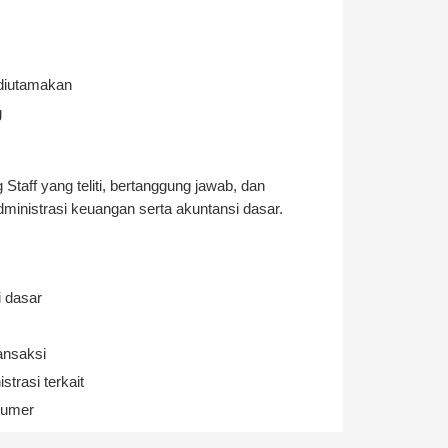
diutamakan
g
taff yang teliti, bertanggung jawab, dan
inistrasi keuangan serta akuntansi dasar.
i dasar
ansaksi
trasi terkait
tumer