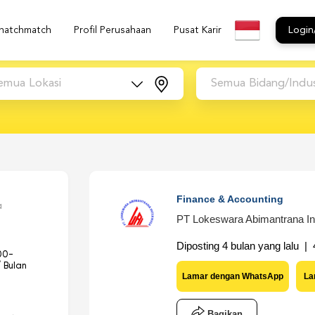
natchmatch
Profil Perusahaan
Pusat Karir
Login
emua Lokasi
Semua Bidang/Indus
Finance & Accounting
a
PT Lokeswara Abimantrana In
Diposting 4 bulan yang lalu | 4
00-
 Bulan
Lamar dengan WhatsApp
La
Bagikan