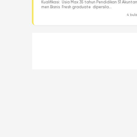
Kualifikasi: Usia Max 35 tahun Pendidikan S1 Akunta
men Bisnis Fresh graduate dipersila...
4 bula