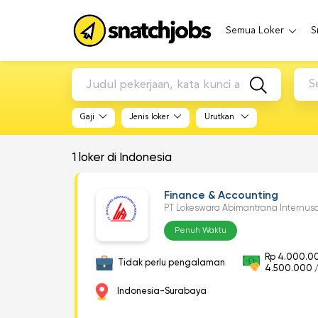
Semua Loker
S
S
Gaji
Jenis loker
Urutkan
1
loker di Indonesia
Finance & Accounting
PT Lokeswara Abimantrana Internus
Penuh Waktu
Rp 4.000.0
Tidak perlu pengalaman
4.500.000 /
Indonesia-Surabaya