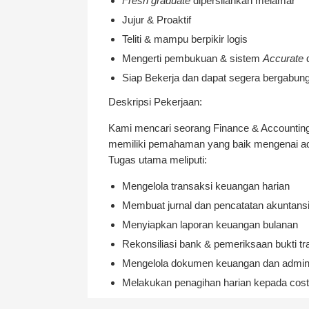
Fresh graduate
dipersilahkan melamar
Jujur & Proaktif
Teliti & mampu berpikir logis
Mengerti pembukuan & sistem
Accurate
Siap Bekerja dan dapat segera bergabun
Deskripsi Pekerjaan:
Kami mencari seorang Finance & Accounting S
memiliki pemahaman yang baik mengenai adm
Tugas utama meliputi:
Mengelola transaksi keuangan harian
Membuat jurnal dan pencatatan akuntans
Menyiapkan laporan keuangan bulanan
Rekonsiliasi bank & pemeriksaan bukti tr
Mengelola dokumen keuangan dan adminis
Melakukan penagihan harian kepada cos
Membuat pembayaran kepada supplier