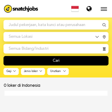
Semua Lokasi
Semua Bidang/Industri
Cari
Gaji
Jenis loker
Urutkan
0
loker di Indonesia