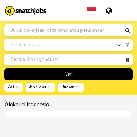
Semua Lokasi
Semua Bidang/Industri
Cari
Gaji
Jenis loker
Urutkan
0
loker di Indonesia