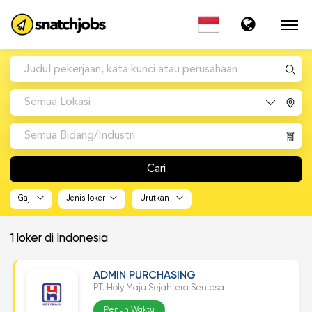
Semua Lokasi
Semua Bidang/Industri
Cari
Gaji
Jenis loker
Urutkan
1
loker di Indonesia
ADMIN PURCHASING
PT. Holy Maju Sejahtera Sentosa
Penuh Waktu